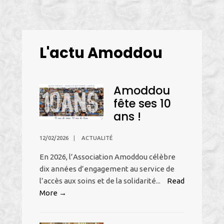
sera
présent
à
Soliway
L'actu Amoddou
!
Amoddou
fête ses 10
ans !
12/02/2026
|
ACTUALITÉ
En 2026, l’Association Amoddou célèbre
dix années d’engagement au service de
l’accès aux soins et de la solidarité
...
Read
Amoddou
More →
fête
ses