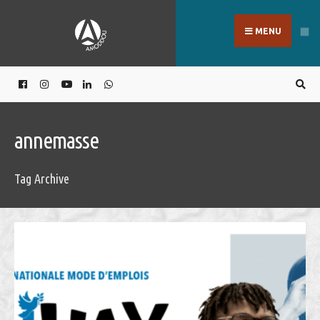
Search
Skip
for:
to
MENU
content
annemasse
Tag Archive