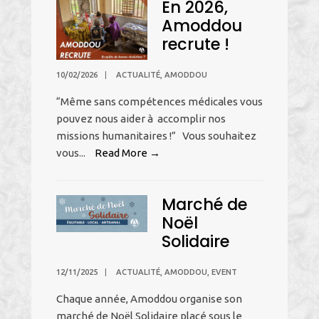
En 2026,
10
Amoddou
ans
recrute !
!
10/02/2026
|
ACTUALITÉ
,
AMODDOU
“Même sans compétences médicales vous
pouvez nous aider à accomplir nos
missions humanitaires !” Vous souhaitez
En
vous
...
Read More →
2026,
Amoddou
Marché de
recrute
Noël
!
Solidaire
12/11/2025
|
ACTUALITÉ
,
AMODDOU
,
EVENT
Chaque année, Amoddou organise son
marché de Noël Solidaire placé sous le