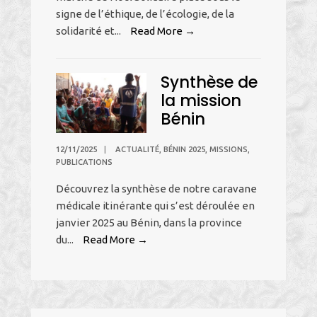
signe de l’éthique, de l’écologie, de la
Marché
solidarité et
...
Read More →
de
Noël
Synthèse de
Solidaire
la mission
Bénin
12/11/2025
|
ACTUALITÉ
,
BÉNIN 2025
,
MISSIONS
,
PUBLICATIONS
Découvrez la synthèse de notre caravane
médicale itinérante qui s’est déroulée en
janvier 2025 au Bénin, dans la province
Synthèse
du
...
Read More →
de
la
mission
Bénin