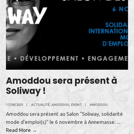
Soliway
!
Amoddou sera présent à
Soliway !
17/09/2021
|
ACTUALITÉ
,
AMODDOU
,
EVENT
|
AMODDOU
Amoddou sera présent au Salon "Soliway, solidarité
mode d'emploi(s)" le 6 novembre à Annemasse.
...
Amoddou
Read More →