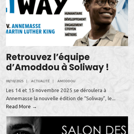
Retrouvez l’équipe
d’Amoddou à Soliway !
08/10/2025
|
ACTUALITÉ
|
AMODDOU
Les 14 et 15 novembre 2025 se déroulera à
Annemasse la nouvelle édition de “Soliway”, le
...
Retrouvez
Read More →
l’équipe
d’Amoddou
à